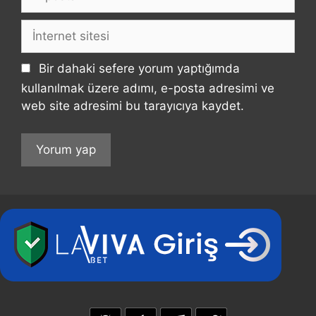
m
-
p
İ
o
n
s
t
Bir dahaki sefere yorum yaptığımda
t
e
kullanılmak üzere adımı, e-posta adresimi ve
a
r
web site adresimi bu tarayıcıya kaydet.
n
e
t
s
i
t
e
s
i