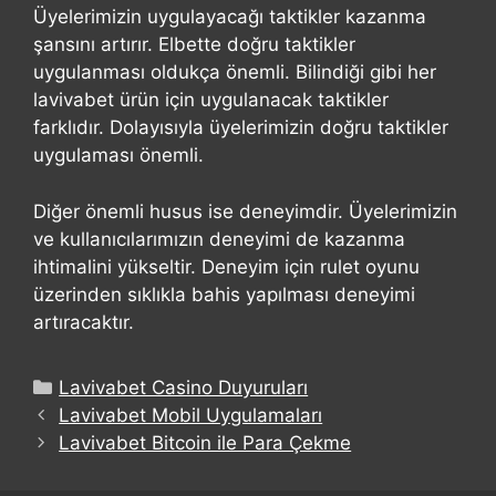
Üyelerimizin uygulayacağı taktikler kazanma
şansını artırır. Elbette doğru taktikler
uygulanması oldukça önemli. Bilindiği gibi her
lavivabet ürün için uygulanacak taktikler
farklıdır. Dolayısıyla üyelerimizin doğru taktikler
uygulaması önemli.
Diğer önemli husus ise deneyimdir. Üyelerimizin
ve kullanıcılarımızın deneyimi de kazanma
ihtimalini yükseltir. Deneyim için rulet oyunu
üzerinden sıklıkla bahis yapılması deneyimi
artıracaktır.
K
Lavivabet Casino Duyuruları
Y
a
Lavivabet Mobil Uygulamaları
a
t
Lavivabet Bitcoin ile Para Çekme
z
e