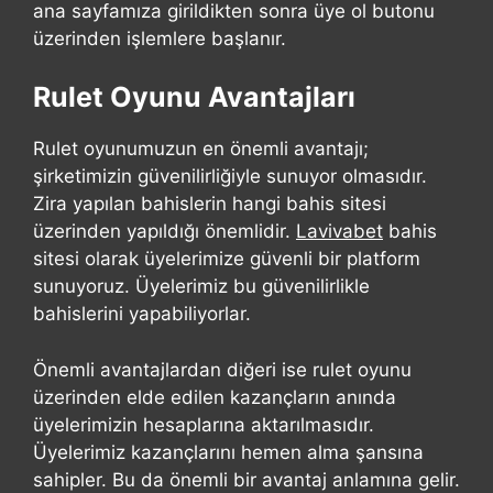
ana sayfamıza girildikten sonra üye ol butonu
üzerinden işlemlere başlanır.
Rulet Oyunu Avantajları
Rulet oyunumuzun en önemli avantajı;
şirketimizin güvenilirliğiyle sunuyor olmasıdır.
Zira yapılan bahislerin hangi bahis sitesi
üzerinden yapıldığı önemlidir.
Lavivabet
bahis
sitesi olarak üyelerimize güvenli bir platform
sunuyoruz. Üyelerimiz bu güvenilirlikle
bahislerini yapabiliyorlar.
Önemli avantajlardan diğeri ise rulet oyunu
üzerinden elde edilen kazançların anında
üyelerimizin hesaplarına aktarılmasıdır.
Üyelerimiz kazançlarını hemen alma şansına
sahipler. Bu da önemli bir avantaj anlamına gelir.