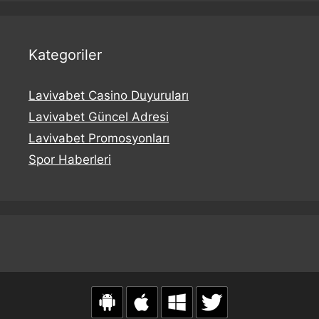
Kategoriler
Lavivabet Casino Duyuruları
Lavivabet Güncel Adresi
Lavivabet Promosyonları
Spor Haberleri