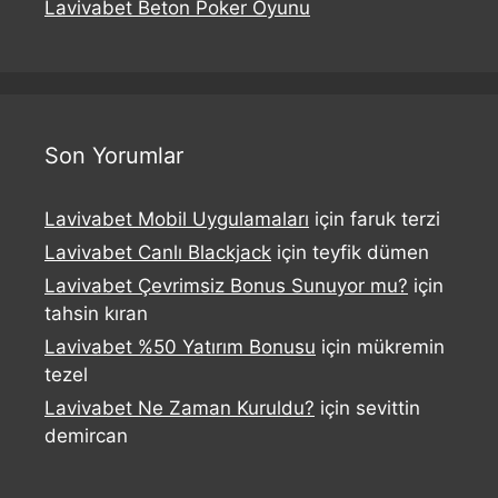
Lavivabet Beton Poker Oyunu
Son Yorumlar
Lavivabet Mobil Uygulamaları
için
faruk terzi
Lavivabet Canlı Blackjack
için
teyfik dümen
Lavivabet Çevrimsiz Bonus Sunuyor mu?
için
tahsin kıran
Lavivabet %50 Yatırım Bonusu
için
mükremin
tezel
Lavivabet Ne Zaman Kuruldu?
için
sevittin
demircan