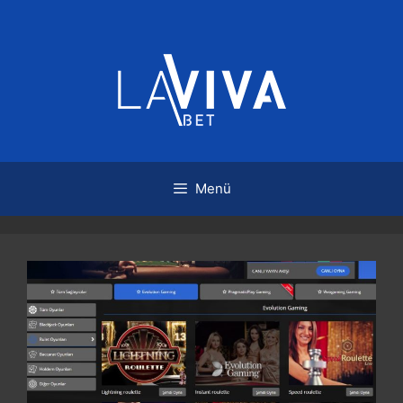
İçeriğe
atla
Menü