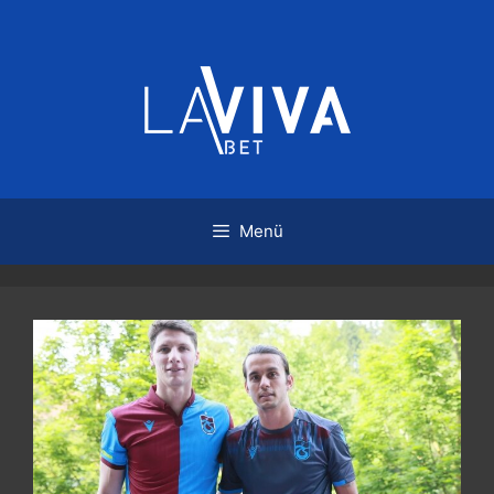
İçeriğe
atla
Menü