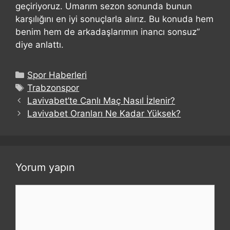
geçiriyoruz. Umarım sezon sonunda bunun
karşılığını en iyi sonuçlarla alırız. Bu konuda hem
benim hem de arkadaşlarımın inancı sonsuz”
diye anlattı.
K
Spor Haberleri
a
E
Trabzonspor
Y
t
t
Lavivabet’te Canlı Maç Nasıl İzlenir?
a
e
i
Lavivabet Oranları Ne Kadar Yüksek?
z
g
k
ı
o
e
d
r
t
o
i
l
Yorum yapın
l
l
e
a
e
r
C
ş
r
o
ı
m
m
m