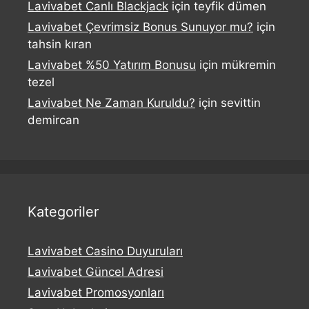
Lavivabet Canlı Blackjack
için
teyfik dümen
Lavivabet Çevrimsiz Bonus Sunuyor mu?
için
tahsin kıran
Lavivabet %50 Yatırım Bonusu
için
mükremin
tezel
Lavivabet Ne Zaman Kuruldu?
için
sevittin
demircan
Kategoriler
Lavivabet Casino Duyuruları
Lavivabet Güncel Adresi
Lavivabet Promosyonları