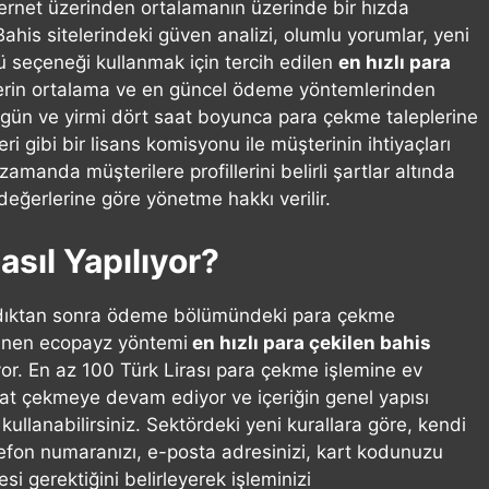
nternet üzerinden ortalamanın üzerinde bir hızda
Bahis sitelerindeki güven analizi, olumlu yorumlar, yeni
lü seçeneği kullanmak için tercih edilen
en hızlı para
erin ortalama ve en güncel ödeme yöntemlerinden
 gün ve yirmi dört saat boyunca para çekme taleplerine
ri gibi bir lisans komisyonu ile müşterinin ihtiyaçları
anda müşterilere profillerini belirli şartlar altında
eğerlerine göre yönetme hakkı verilir.
asıl Yapılıyor?
çıldıktan sonra ödeme bölümündeki para çekme
lenen ecopayz yöntemi
en hızlı para çekilen bahis
yor. En az 100 Türk Lirası para çekme işlemine ev
kat çekmeye devam ediyor ve içeriğin genel yapısı
ullanabilirsiniz. Sektördeki yeni kurallara göre, kendi
efon numaranızı, e-posta adresinizi, kart kodunuzu
si gerektiğini belirleyerek işleminizi