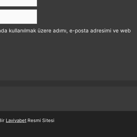
mda kullanılmak üzere adımı, e-posta adresimi ve web
Bir
Lavivabet
Resmi Sitesi