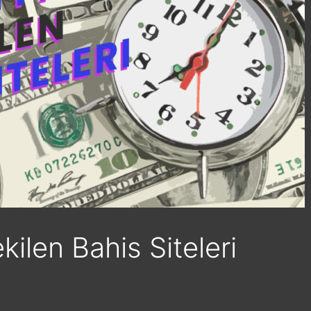
kilen Bahis Siteleri