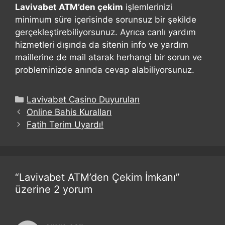
Lavivabet ATM’den çekim
işlemlerinizi
minimum süre içerisinde sorunsuz bir şekilde
gerçekleştirebiliyorsunuz. Ayrıca canlı yardım
hizmetleri dışında da sitenin info ve yardım
maillerine de mail atarak herhangi bir sorun ve
probleminizde anında cevap alabiliyorsunuz.
K
Lavivabet Casino Duyuruları
Y
a
Online Bahis Kuralları
a
t
Fatih Terim Uyardı!
z
e
ı
g
d
o
o
r
“Lavivabet ATM’den Çekim İmkanı”
l
i
üzerine 2 yorum
a
l
ş
e
ı
r