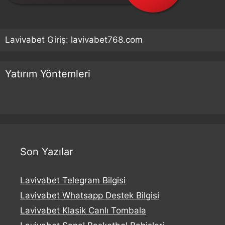
Lavivabet Giriş: lavivabet768.com
Yatırım Yöntemleri
Son Yazılar
Lavivabet Telegram Bilgisi
Lavivabet Whatsapp Destek Bilgisi
Lavivabet Klasik Canlı Tombala