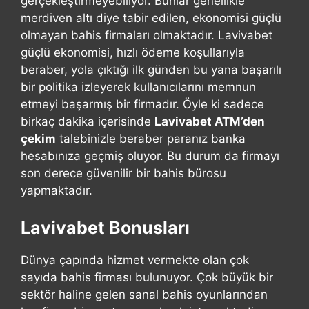
gerçekleştirmeyebiliyor. Bunlar genellikle
merdiven altı diye tabir edilen, ekonomisi güçlü
olmayan bahis firmaları olmaktadır. Lavivabet
güçlü ekonomisi, hızlı ödeme koşullarıyla
beraber, yola çıktığı ilk günden bu yana başarılı
bir politika izleyerek kullanıcılarını memnun
etmeyi başarmış bir firmadır. Öyle ki sadece
birkaç dakika içerisinde
Lavivabet ATM’den
çekim
talebinizle beraber paranız banka
hesabınıza geçmiş oluyor. Bu durum da firmayı
son derece güvenilir bir bahis bürosu
yapmaktadır.
Lavivabet Bonusları
Dünya çapında hizmet vermekte olan çok
sayıda bahis firması bulunuyor. Çok büyük bir
sektör haline gelen sanal bahis oyunlarından