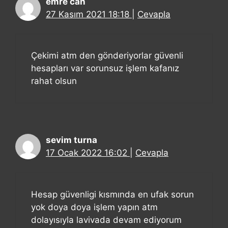
emre can
m
27 Kasım 2021 18:18
|
Cevapla
ı
Çekimi atm den gönderiyorlar güvenli
hesapları var sorunsuz işlem kafanız
rahat olsun
sevim turna
17 Ocak 2022 16:02
|
Cevapla
Hesap güvenligi kısmında en ufak sorun
yok doya doya işlem yapın atm
dolayısıyla lavivada devam ediyorum