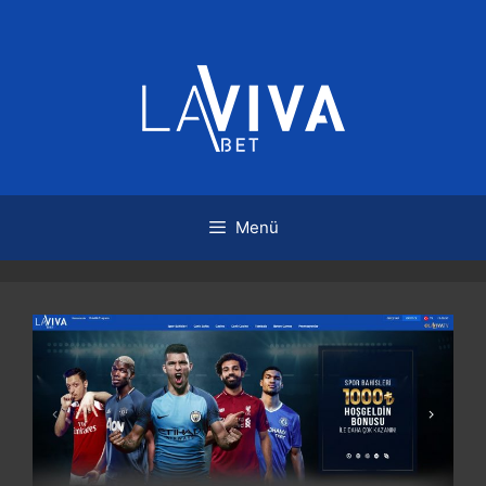
İçeriğe
atla
Menü