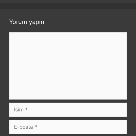
ı
o
e
d
r
t
o
i
l
Yorum yapın
l
l
e
a
e
r
C
ş
r
o
ı
m
m
m
ı
e
n
t
İ
s
i
E
m
-