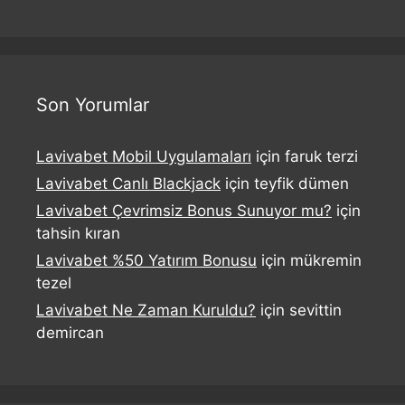
Son Yorumlar
Lavivabet Mobil Uygulamaları
için
faruk terzi
Lavivabet Canlı Blackjack
için
teyfik dümen
Lavivabet Çevrimsiz Bonus Sunuyor mu?
için
tahsin kıran
Lavivabet %50 Yatırım Bonusu
için
mükremin
tezel
Lavivabet Ne Zaman Kuruldu?
için
sevittin
demircan