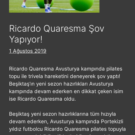
Ricardo Quaresma Şov
Yapıyor!
1 Ağustos 2019
Ricardo Quaresma Avusturya kampında pilates
topu ile trivela hareketini deneyerek şov yaptı!
Beşiktaş’ın yeni sezon hazırlıkları Avusturya
kampında devam ederken en dikkat çeken isim
ise Ricardo Quaresma oldu.
Beşiktaş yeni sezon hazırlıklarına tüm hızıyla
devam ederken, Avusturya kampında Portekizli
yıldız futbolcu Ricardo Quaresma pilates topuyla