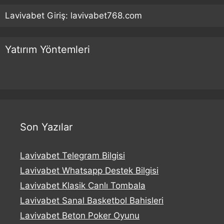
Lavivabet Giriş: lavivabet768.com
Yatırım Yöntemleri
Son Yazılar
Lavivabet Telegram Bilgisi
Lavivabet Whatsapp Destek Bilgisi
Lavivabet Klasik Canlı Tombala
Lavivabet Sanal Basketbol Bahisleri
Lavivabet Beton Poker Oyunu